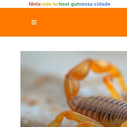
fênix
rede ler
host gut
nossa cidade