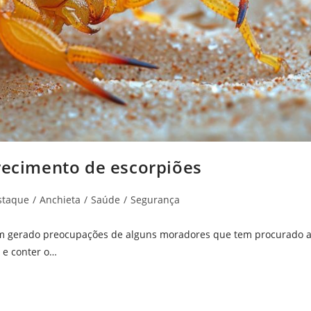
arecimento de escorpiões
staque
/
Anchieta
/
Saúde
/
Segurança
tem gerado preocupações de alguns moradores que tem procurado 
 e conter o…